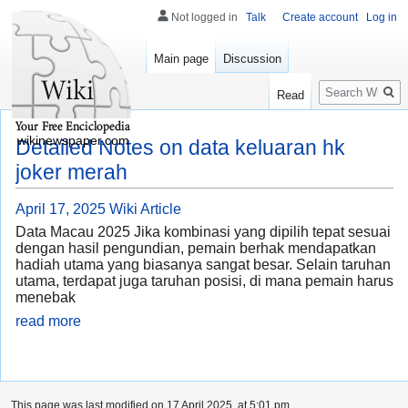
Not logged in
Talk
Create account
Log in
Main page
Discussion
Search
Read
wikinewspaper.com
Detailed Notes on data keluaran hk
joker merah
April 17, 2025
Wiki Article
Data Macau 2025 Jika kombinasi yang dipilih tepat sesuai
dengan hasil pengundian, pemain berhak mendapatkan
hadiah utama yang biasanya sangat besar. Selain taruhan
utama, terdapat juga taruhan posisi, di mana pemain harus
menebak
read more
This page was last modified on 17 April 2025, at 5:01 pm.